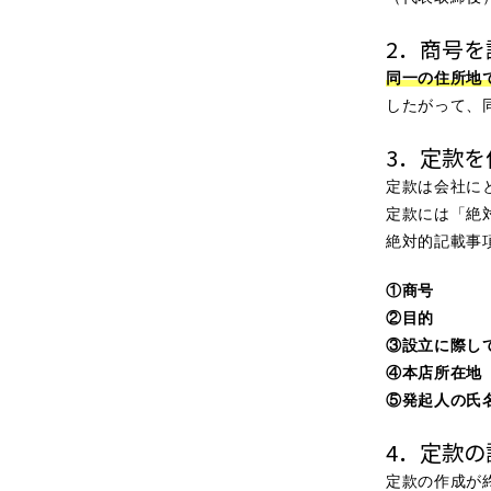
2．商号を
同一の住所地
したがって、
3．定款を
定款は会社に
定款には「絶
絶対的記載事
①商号
②目的
③設立に際し
④本店所在地
⑤発起人の氏
4．定款の
定款の作成が