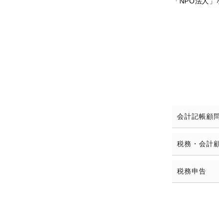
「NPO法人
会計記帳顧
税務・会計
税務申告