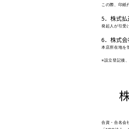
この際、印紙
5．株式
発起人が引受
6．株式
本店所在地を
※設立登記後
合資・合名会